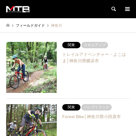
検索
フィールドガイド
神奈川
関東
スキルアップ
トレイルアドベンチャー・よこは
ま│神奈川県横浜市
関東
パンプトラック
Forest Bike│神奈川県小田原市