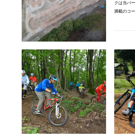
クは当パ
満載のコ
新潟
GSC T
三条市大
ース。県
有志によ
「誰もが