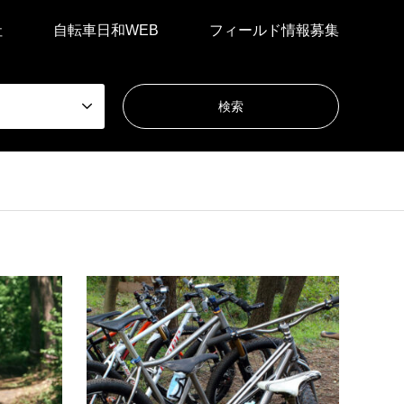
社
自転車日和WEB
フィールド情報募集
中部・北陸
ダウンヒル
新
アルペンブリックMTBパーク│新潟県
角田
妙高市
MTB
妙高山を背に、野尻湖を望む絶景と地形を活
好家に