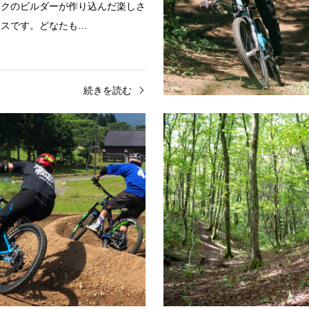
ークのビルダーが作り込んだ楽しさ
ースです。どなたも…
続きを読む
ダウンヒル
新潟
ダウンヒル
RAIL│新潟県三条市
八海山麓MTBパーク（八海
場内）│新潟県南魚沼市
崎山公園内のショートダウンヒルコ
デュアルスラローム、NYトレイ
央トレイルクラブを中心とした地元
DHコース、キッズコースと初級
り制作、維持、管理されている。
者まで楽しめるコースです。フィ
気兼ねなくマウンテン…
アクセス
続きを読む
続