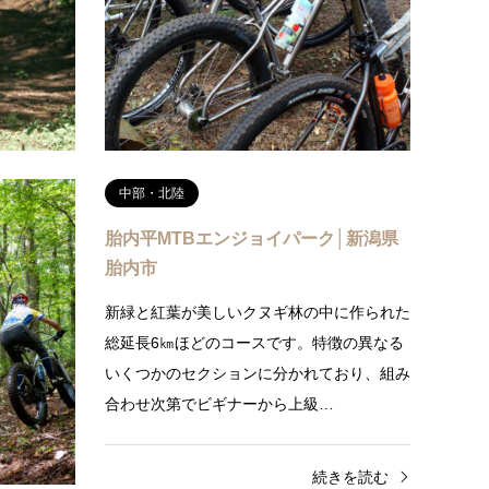
かしたMTBパーク。初心者やお子様が安
に楽し
心・安全に楽しめる緩やかな斜面のビギナー
楽しく
コース、林間を駆け抜けるフロート…
続きを読む
中部・北陸
山麓スキー
胎内平MTBエンジョイパーク│新潟県
胎内市
ルコース、
新緑と紅葉が美しいクヌギ林の中に作られた
者から上級
総延長6㎞ほどのコースです。特徴の異なる
ールド情報
いくつかのセクションに分かれており、組み
合わせ次第でビギナーから上級…
きを読む
続きを読む