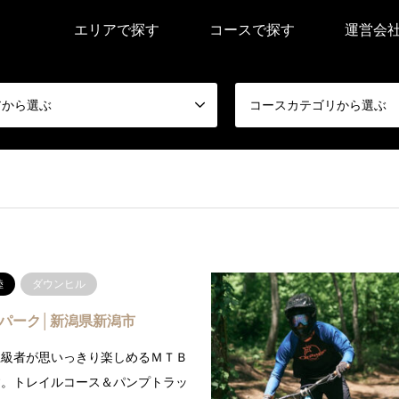
エリアで探す
コースで探す
運営会
アから選ぶ
コースカテゴリから選ぶ
陸
ダウンヒル
Bパーク│新潟県新潟市
上級者が思いっきり楽しめるＭＴＢ
す。トレイルコース＆パンプトラッ