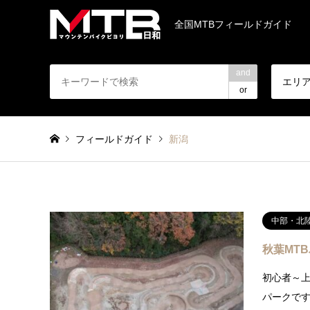
全国MTBフィールドガイド
and
エリ
or
フィールドガイド
新潟
中部・北
秋葉MT
初心者～
パークで