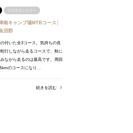
クロスカントリー
津南キャンプ場MTBコース│
魚沼郡
の付いた全3コース。気持ちの良
を蛇行しながら走るコースで、秋に
踏みながら走るのは最高です。周回
.5kmのコースになり…
続きを読む