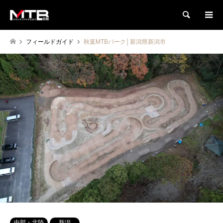
検索
フィールドガイド
秋葉MTBパーク│新潟県新潟市
中部・北陸
新潟