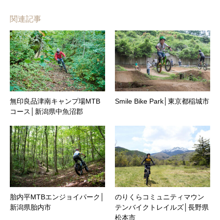
関連記事
無印良品津南キャンプ場MTB
Smile Bike Park│東京都稲城市
コース│新潟県中魚沼郡
胎内平MTBエンジョイパーク│
のりくらコミュニティマウン
新潟県胎内市
テンバイクトレイルズ│長野県
松本市