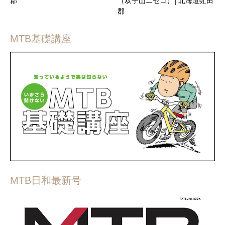
郡
（双子山ニセコ）│北海道虻田
郡
MTB基礎講座
MTB日和最新号