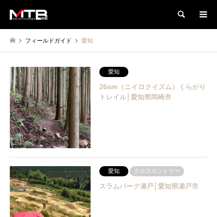
検索
フィールドガイド
愛知
愛知
26ism（ニイロクイズム）くらがり
トレイル│愛知県岡崎市
愛知
クロスカントリー
スラムパーク瀬戸│愛知県瀬戸市