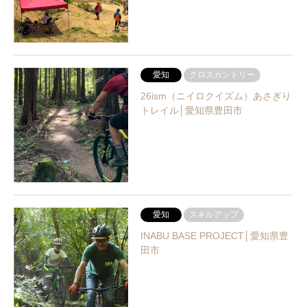
愛知
クロスカントリー
26ism（ニイロクイズム）あさぎり
トレイル│愛知県豊田市
愛知
スキルアップ
INABU BASE PROJECT│愛知県豊
田市