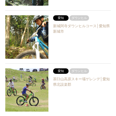
愛知
ダウンヒル
新城阿寺ダウンヒルコース│愛知県
新城市
愛知
ダウンヒル
茶臼山高原スキー場ゲレンデ│愛知
県北設楽郡