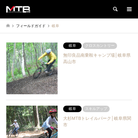
検索
フィールドガイド
岐阜
岐阜
クロスカントリー
無印良品南乗鞍キャンプ場│岐阜県
高山市
岐阜
スキルアップ
大杉MTBトレイルパーク│岐阜県関
市