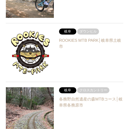
岐阜
ダウンヒル
ROOKIES MTB PARK│岐阜県土岐
市
岐阜
クロスカントリー
各務野自然遺産の森MTBコース│岐
阜県各務原市