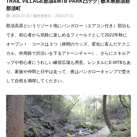
TRAIL VILLAGE那須&MTB PARK凸テク│栃木県那須郡
那須町
2024.07.31 / 最終更新日：2024.07.31
那須高原というリゾート地にバンガロー（エアコン付き）宿泊も
でき、初心者から気軽に楽しめるフィールドとして2022年秋に
オープン！ コースは３つ（林間のウッズ、変化に富んだテクニ
カル、外周路で沢沿いを下るアドベンチャー）、さらにスキルア
ップや初心者にうれしい練習広場も用意。レンタルにE-MTBもあ
り。家族や仲間と日中は走って、夜はバンガローキャンプで焚火
して自然を満喫してください。