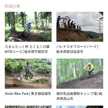
関連記事
ろまんちっく村 もくもくの森
パレナスオフロードパーク│
MTBコース│栃木県宇都宮市
栃木県那須塩原市
Smile Bike Park│東京都稲城市
無印良品南乗鞍キャンプ場│岐
阜県高山市