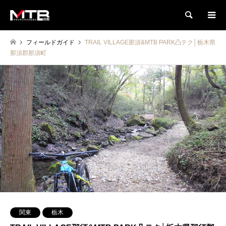
検索
フィールドガイド
TRAIL VILLAGE那須&MTB PARK凸テク│栃木県
那須郡那須町
関東
栃木