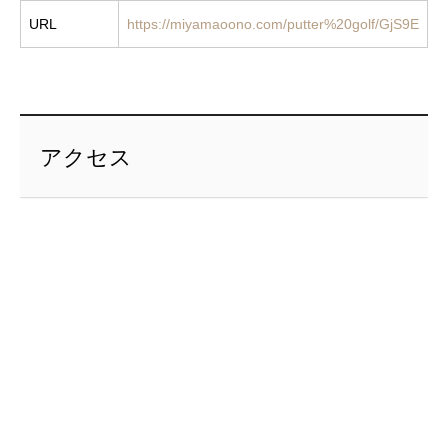
URL
https://miyamaoono.com/putter%20golf/GjS9E
アクセス