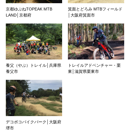
京都ゆぶねTOPEAK MTB
箕面とどろみ MTBフィールド
LAND│京都府
│大阪府箕面市
養父（やぶ）トレイル│兵庫県
トレイルアドベンチャー・栗
養父市
東│滋賀県栗東市
デコボコバイクパーク│大阪府
堺市