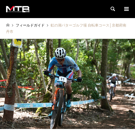
検索
フィールドガイド
虹の湖パターゴルフ場 自転車コース│京都府南
丹市