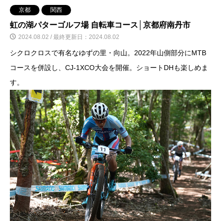
京都
関西
虹の湖パターゴルフ場 自転車コース│京都府南丹市
2024.08.02 / 最終更新日：2024.08.02
シクロクロスで有名なゆずの里・向山。2022年山側部分にMTB
コースを併設し、CJ-1XCO大会を開催。ショートDHも楽しめま
す。