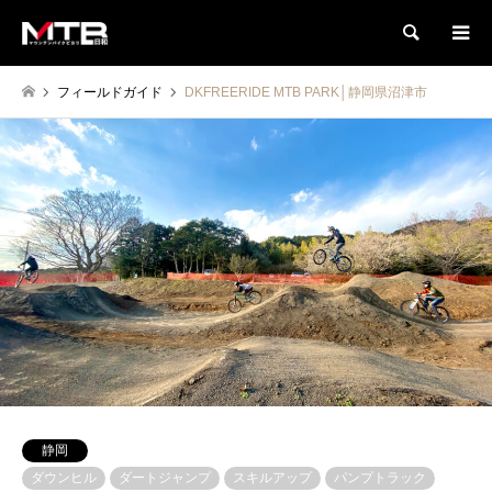
検索
フィールドガイド
DKFREERIDE MTB PARK│静岡県沼津市
静岡
ダウンヒル
ダートジャンプ
スキルアップ
パンプトラック