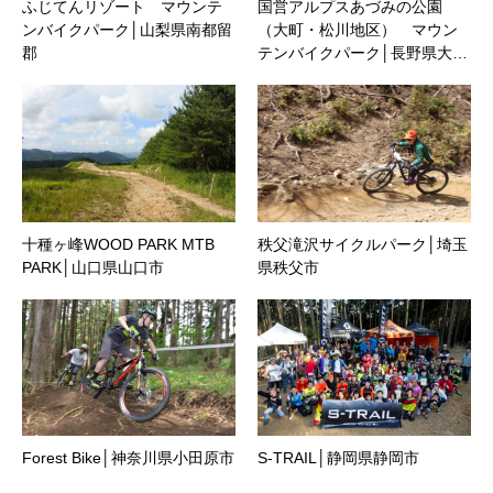
ふじてんリゾート マウンテ
国営アルプスあづみの公園
ンバイクパーク│山梨県南都留
（大町・松川地区） マウン
郡
テンバイクパーク│長野県大…
十種ヶ峰WOOD PARK MTB
秩父滝沢サイクルパーク│埼玉
PARK│山口県山口市
県秩父市
Forest Bike│神奈川県小田原市
S-TRAIL│静岡県静岡市