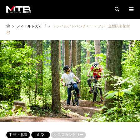
検索
フィールドガイド
トレイルアドベンチャー・フジ│山梨県南都留
郡
中部・北陸
山梨
クロスカントリー