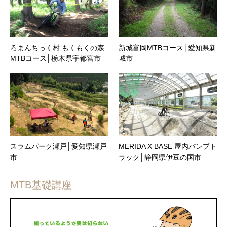
ろまんちっく村 もくもくの森
新城富岡MTBコース│愛知県新
MTBコース│栃木県宇都宮市
城市
スラムパーク瀬戸│愛知県瀬戸
MERIDA X BASE 屋内パンプト
市
ラック│静岡県伊豆の国市
MTB基礎講座