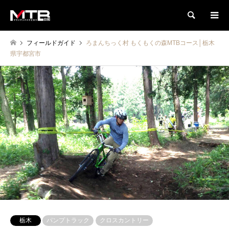
検索
フィールドガイド
ろまんちっく村 もくもくの森MTBコース│栃木
県宇都宮市
栃木
パンプトラック
クロスカントリー