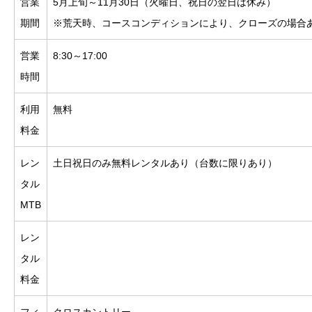
営業
5月上旬～11月30日（火曜日、祝日の翌日は休み）
期間
※荒天時、コースコンディションにより、クローズの場合
営業
8:30～17:00
時間
利用
無料
料金
レン
土日祝日のみ無料レンタルあり（台数に限りあり）
タル
MTB
レン
タル
料金
フィ
クロスカントリー