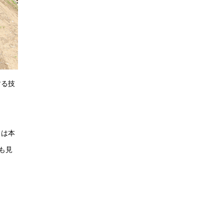
する技
当は本
にも見