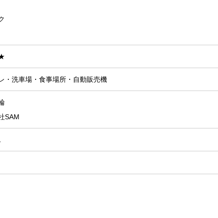
ク
★
レ・洗車場・食事場所・自動販売機
輪
社SAM
1